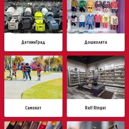
ДеткинГрад
Дошколята
Самокат
Ralf Ringer