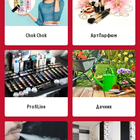
Chok Chok
АртПарфюм
ProfiLine
Дачник