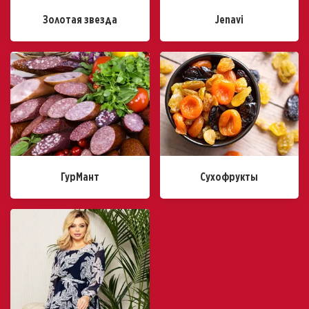
Золотая звезда
Jenavi
ГурМант
Сухофрукты