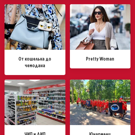
От кошелька до
Pretty Woman
чемодана
ЧИП и ДИП
Юнармеец