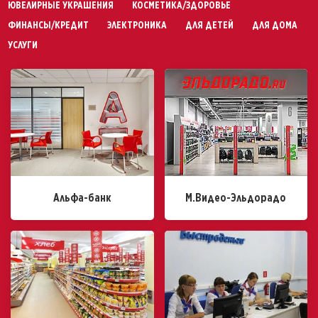
ЮВЕЛИРНЫЕ УКРАШЕНИЯ
КОСМЕТИКА/ЗДОРОВЬЕ
ФИНАНСЫ/КРЕДИТ
ЭЛЕКТРОНИКА
ДЛЯ ДЕТЕЙ
ДЛЯ ДОМА
УСЛУГИ
Альфа-банк
М.Видео-Эльдорадо