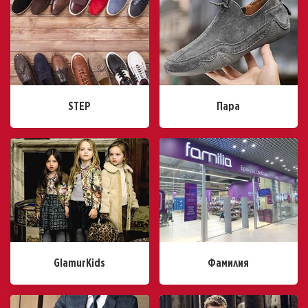
STEP
Пара
GlamurKids
Фамилия