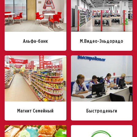
Альфа-банк
М.Видео-Эльдорадо
Магнит Семейный
Быстроденьги