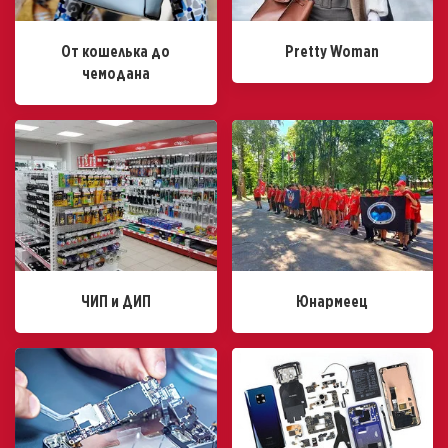
От кошелька до
Pretty Woman
чемодана
ЧИП и ДИП
Юнармеец