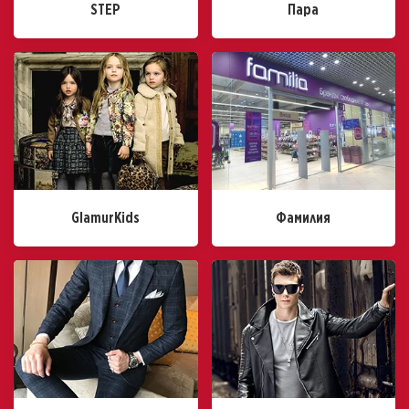
STEP
Пара
GlamurKids
Фамилия