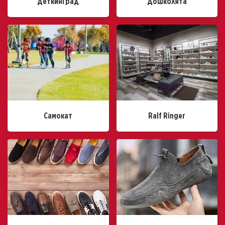
ДеткинГрад
Дошколята
Самокат
Ralf Ringer