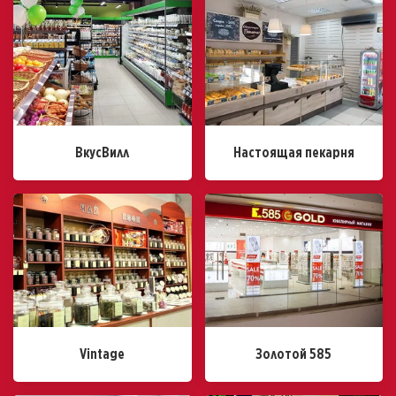
ВкусВилл
Настоящая пекарня
Vintage
Золотой 585