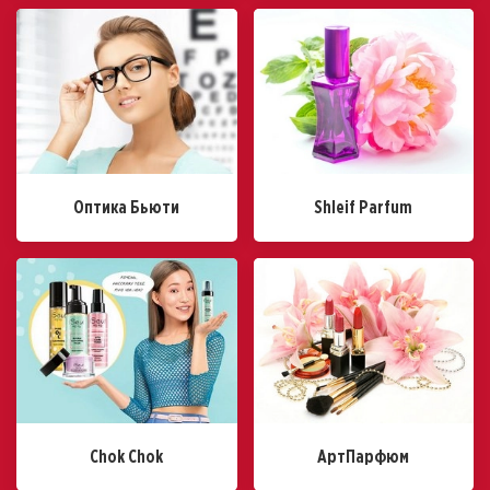
Оптика Бьюти
Shleif Parfum
Chok Chok
АртПарфюм