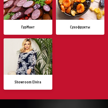
ГурМант
Сухофрукты
Showroom Elvira