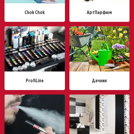
Chok Chok
АртПарфюм
ProfiLine
Дачник