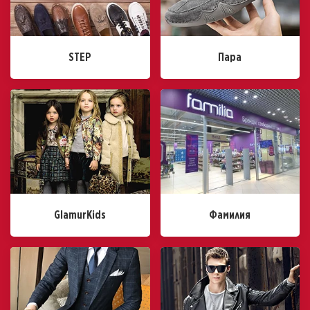
STEP
Пара
GlamurKids
Фамилия