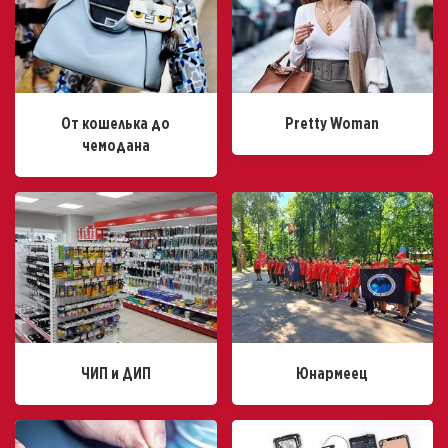
От кошелька до
Pretty Woman
чемодана
ЧИП и ДИП
Юнармеец