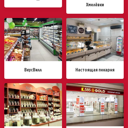
Хмелёвки
ВкусВилл
Настоящая пекарня