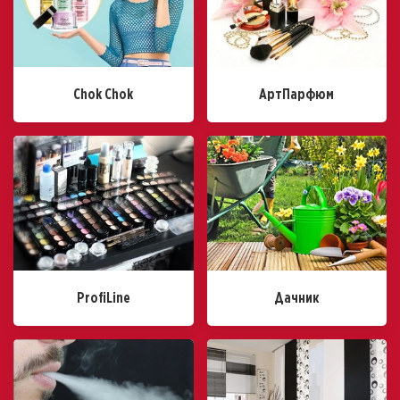
Chok Chok
АртПарфюм
ProfiLine
Дачник