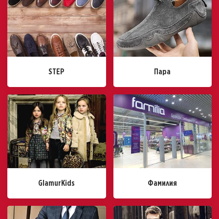
STEP
Пара
GlamurKids
Фамилия