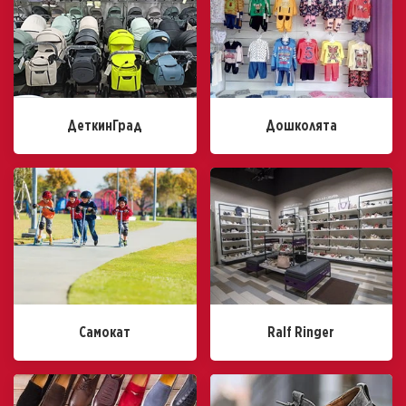
ДеткинГрад
Дошколята
Самокат
Ralf Ringer