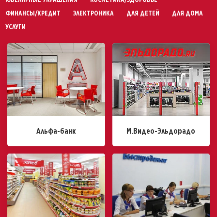
ФИНАНСЫ/КРЕДИТ
ЭЛЕКТРОНИКА
ДЛЯ ДЕТЕЙ
ДЛЯ ДОМА
УСЛУГИ
Альфа-банк
М.Видео-Эльдорадо