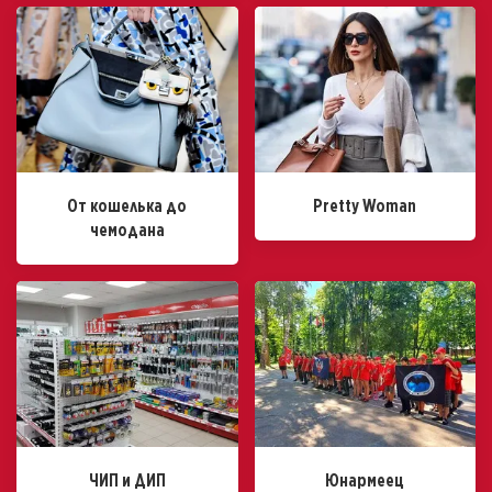
От кошелька до
Pretty Woman
чемодана
ЧИП и ДИП
Юнармеец